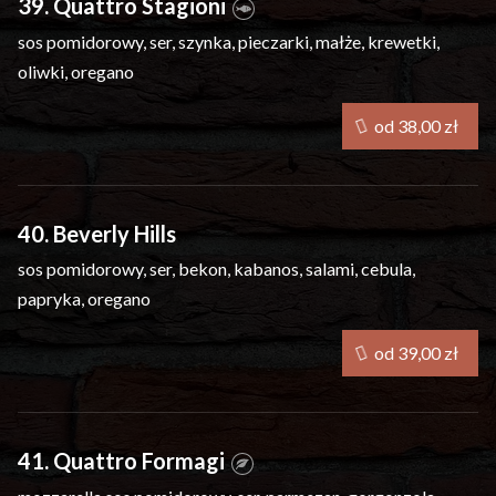
39. Quattro Stagioni
sos pomidorowy, ser, szynka, pieczarki, małże, krewetki,
oliwki, oregano
od 38,00 zł
40. Beverly Hills
sos pomidorowy, ser, bekon, kabanos, salami, cebula,
papryka, oregano
od 39,00 zł
41. Quattro Formagi