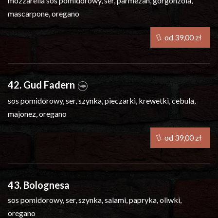
mozzarella
sos pomidorowy, ser, parmezan, gorgonzola,
mascarpone, oregano
od 39,00 zł
42. Gud Fadern
sos pomidorowy, ser, szynka, pieczarki, krewetki, cebula,
majonez, oregano
od 39,00 zł
43. Bolognesa
sos pomidorowy, ser, szynka, salami, papryka, oliwki,
oregano