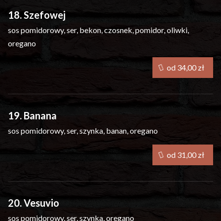
18. Szefowej
sos pomidorowy, ser, bekon, czosnek, pomidor, oliwki,
oregano
od 34,00 zł
19. Banana
sos pomidorowy, ser, szynka, banan, oregano
od 31,00 zł
20. Vesuvio
sos pomidorowy, ser, szynka, oregano