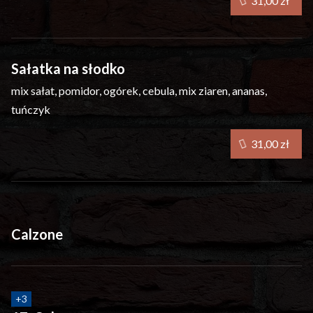
31,00 zł
Sałatka na słodko
mix sałat, pomidor, ogórek, cebula, mix ziaren, ananas,
tuńczyk
31,00 zł
Calzone
+
3