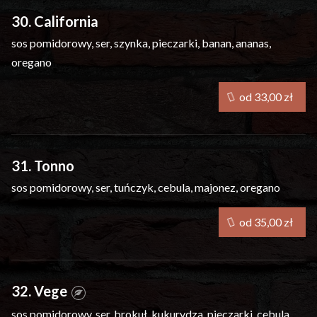
30. California
sos pomidorowy, ser, szynka, pieczarki, banan, ananas,
oregano
od 33,00 zł
31. Tonno
sos pomidorowy, ser, tuńczyk, cebula, majonez, oregano
od 35,00 zł
32. Vege
sos pomidorowy, ser, brokuł, kukurydza, pieczarki, cebula,