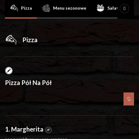
Oferta
Pizza
Menu sezonowe
Sałatka w pizzy
Pizza
Pizza Pół Na Pół
1. Margherita