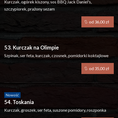
Kurczak, ogórek kiszony, sos BBQ Jack Daniel's,
szczypiorek, prażony sezam
od 36,00 zł
53. Kurczak na Olimpie
Szpinak, ser feta, kurczak, czosnek, pomidorki koktajlowe
od 35,00 zł
Nowość
54. Toskania
Kurczak, groszek, ser feta, suszone pomidory, roszponka