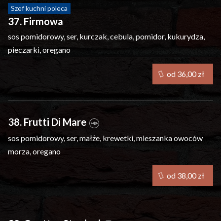
Szef kuchni poleca
37. Firmowa
sos pomidorowy, ser, kurczak, cebula, pomidor, kukurydza,
pieczarki, oregano
od 36,00 zł
38. Frutti Di Mare
sos pomidorowy, ser, małże, krewetki, mieszanka owoców
morza, oregano
od 38,00 zł