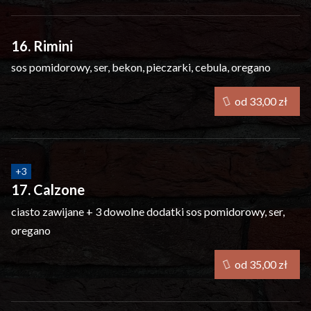
16. Rimini
sos pomidorowy, ser, bekon, pieczarki, cebula, oregano
od 33,00 zł
+
3
17. Calzone
ciasto zawijane + 3 dowolne dodatki
sos pomidorowy, ser,
oregano
od 35,00 zł