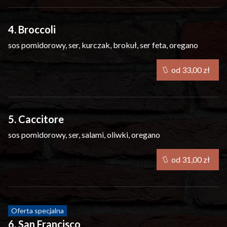
4. Broccoli
sos pomidorowy, ser, kurczak, brokuł, ser feta, oregano
od 33,00 zł
5. Caccitore
sos pomidorowy, ser, salami, oliwki, oregano
od 31,00 zł
Oferta specjalna
6. San Francisco