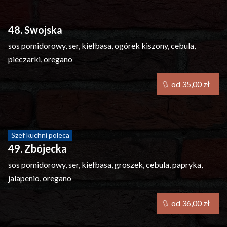
48. Swojska
sos pomidorowy, ser, kiełbasa, ogórek kiszony, cebula,
pieczarki, oregano
od 35,00 zł
Szef kuchni poleca
49. Zbójecka
sos pomidorowy, ser, kiełbasa, groszek, cebula, papryka,
jalapenio, oregano
od 36,00 zł